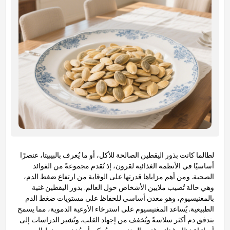
لطالما كانت بذور اليقطين الصالحة للأكل، أو ما يُعرف بالبيبيتا، عنصرًا
أساسيًا في الأنظمة الغذائية لقرون، إذ تُقدم مجموعةً من الفوائد
الصحية. ومن أهم مزاياها قدرتها على الوقاية من ارتفاع ضغط الدم،
وهي حالة تُصيب ملايين الأشخاص حول العالم. بذور اليقطين غنية
بالمغنيسيوم، وهو معدن أساسي للحفاظ على مستويات ضغط الدم
الطبيعية. يُساعد المغنيسيوم على استرخاء الأوعية الدموية، مما يسمح
بتدفق دم أكثر سلاسةً ويُخفف من إجهاد القلب. وتُشير الدراسات إلى