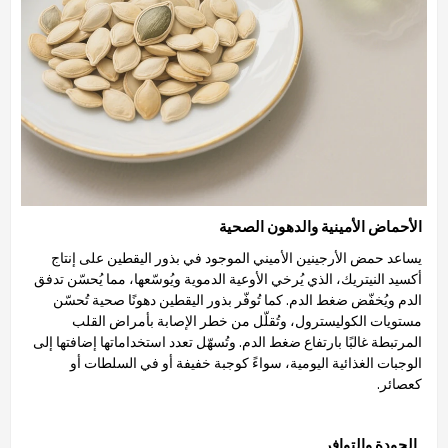
الأحماض الأمينية والدهون الصحية
يساعد حمض الأرجينين الأميني الموجود في بذور اليقطين على إنتاج
أكسيد النيتريك، الذي يُرخي الأوعية الدموية ويُوسّعها، مما يُحسّن تدفق
الدم ويُخفّض ضغط الدم. كما تُوفّر بذور اليقطين دهونًا صحية تُحسّن
مستويات الكوليسترول، وتُقلّل من خطر الإصابة بأمراض القلب
المرتبطة غالبًا بارتفاع ضغط الدم. وتُسهّل تعدد استخداماتها إضافتها إلى
الوجبات الغذائية اليومية، سواءً كوجبة خفيفة أو في السلطات أو
كعصائر.
الجودة والتوافر