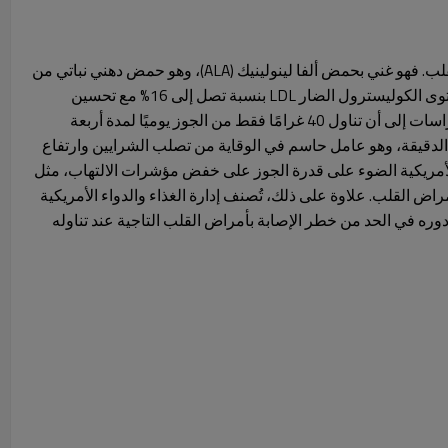
يُعرف الجوز بخصائصه الوقائية للقلب. فهو غني بحمض ألفا لينولينيك (ALA)، وهو حمض دهني نباتي من
أوميغا 3، ويساعد على خفض مستوى الكوليسترول الضار LDL بنسبة تصل إلى 16% مع تحسين
وظائف الأوعية الدموية. تشير الدراسات إلى أن تناول 40 غرامًا فقط من الجوز يوميًا لمدة أربعة
ة الدقيقة، وهو عامل حاسم في الوقاية من تصلب الشرايين وارتفاع
أمريكية الضوء على قدرة الجوز على خفض مؤشرات الالتهاب، مثل
-C، المرتبطة بأمراض القلب. علاوة على ذلك، تُصنف إدارة الغذاء والدواء الأمريكية
وره في الحد من خطر الإصابة بأمراض القلب التاجية عند تناوله