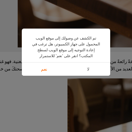
تم الكشف عن وصولك إلى موقع الويب
المحمول على جهاز الكمبيوتر، هل ترغب في
إعادة التوجيه إلى موقع الويب لسطح
المكتب؟ انقر على 'نعم' للاستمرار
العديد من الأمراض المزمنة. إليكَ شرحٌ مُفصّلٌ لكيفية حماية صحتكَ من خ
لا
نعم