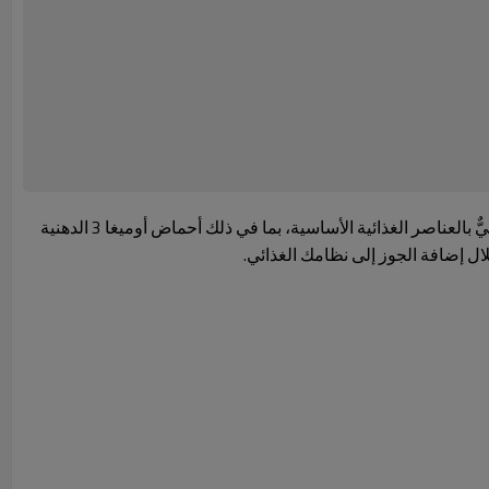
الجوز، الذي يُشار إليه غالبًا بأنه مصدر الطاقة الطبيعية، يُقدم مجموعةً رائعةً من الفوائد الصحية تتجاوز قوامه المقرمش ونكهته الغنية. فهو غنيٌّ بالعناصر الغذائية الأساسية، بما في ذلك أحماض أوميغا 3 الدهنية
لال إضافة الجوز إلى نظامك الغذائي.