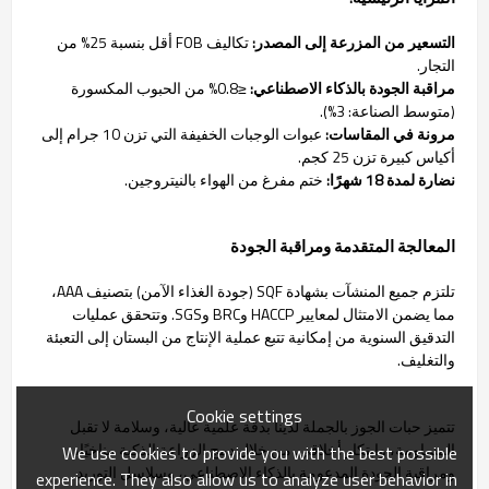
التسعير من المزرعة إلى المصدر:
تكاليف FOB أقل بنسبة 25% من
التجار.
مراقبة الجودة بالذكاء الاصطناعي:
≤0.8% من الحبوب المكسورة
(متوسط الصناعة: 3%).
مرونة في المقاسات:
عبوات الوجبات الخفيفة التي تزن 10 جرام إلى
أكياس كبيرة تزن 25 كجم.
نضارة لمدة 18 شهرًا:
ختم مفرغ من الهواء بالنيتروجين.
المعالجة المتقدمة ومراقبة الجودة
تلتزم جميع المنشآت بشهادة SQF (جودة الغذاء الآمن) بتصنيف AAA،
مما يضمن الامتثال لمعايير HACCP وBRC وSGS. وتتحقق عمليات
التدقيق السنوية من إمكانية تتبع عملية الإنتاج من البستان إلى التعبئة
والتغليف.
Cookie settings
تتميز حبات الجوز بالجملة لدينا بدقة علمية عالية، وسلامة لا تقبل
المساومة، وابتكار أخلاقي. من خلال دمج الزراعة الذكية مناخيًا،
We use cookies to provide you with the best possible
ومراقبة الجودة المدعومة بالذكاء الاصطناعي، وسلاسل التوريد
experience. They also allow us to analyze user behavior in