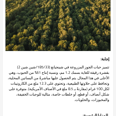
إجابة:
تتميز حبات الجوز المزروعة في شينجيانغ (185/33/شين شين 2)
بقشرة رقيقة للغاية بسمك 1.2 مم، ونسبة إنتاج 61% من الحبوب، وهي
الأعلى في هذا المجال. يتم الحصول عليها مباشرةً من البساتين المحلية،
وتحافظ على حلاوتها الطبيعية، وتحتوي على 12.3 ملغ من الكاروتينات
لكل 100 غرام (مقارنةً بـ 8.5 ملغ في الأصناف الأمريكية). متوفرة على
شكل أنصاف، أو قطع، أو خلطات خاصة، مثالية للوجبات الخفيفة،
والمخبوزات، والحلويات.
المزايا الرئيسية: