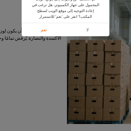
المحمول على جهاز الكمبيوتر، هل ترغب في
إعادة التوجيه إلى موقع الويب لسطح
المكتب؟ انقر على 'نعم' للاستمرار
المعايير الحسية:
لا
نعم
اللون والنضارة: يجب أن يكون لون
الأكسدة والنضارة. يُرفض تمامًا وجو