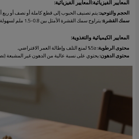
المعايير الفيزيائية:المعايير الفيزيائية:
الحجم والتوحيد:
يتم تصنيف الحبوب إلى قطع كاملة أو نصف أو ربع أو
سمك القشرة:
يتراوح سمك القشرة الأمثل بين 0.8-1.5 ملم لسهولة المعالجة وإنتاجية عالية من الحبوب (≥61%).
المعايير الكيميائية والتغذوية:
محتوى الرطوبة:
≤5% لمنع التلف وإطالة العمر الافتراضي.
محتوى الدهون:
يحتوي على نسبة عالية من الدهون غير المشبعة (تصل إلى 72٪)، بما في ذلك أحماض أوميغا 3 وأوميغا 6 الدهنية، لتعزيز ا