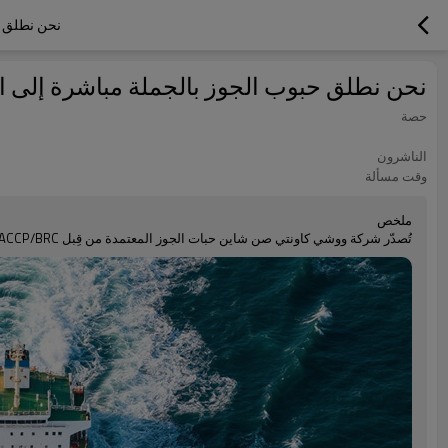
نحن نطلق حب
نحن نطلق حبوب الجوز بالجملة مباشرة إلى السو
حصة
الناشرون
وقت مسألة
ملخص
تُصدّر شركة ووشي كاونتي صن شاين حبات الجوز المعتمدة من قِبل HACCP/BRC إلى الشرق الأوسط. يضمن التوريد المباشر من المزارع أسعارًا الجملة وجودةً مطابقةً لمعايير HACCP.