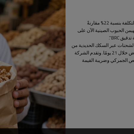
أعلنت شركة الحمراء للتجارة، المستورد في دبي، عن انخفاض في التكلفة بنسبة 22% مقارنةً
هيمن الحبوب الصينية الآن على
قل الشحنات عبر السكك الحديدية من
شينجيانغ إلى ميناء بندر عباس الإيراني، مع التسليم النهائي إلى الرياض خلال 21 يومًا. وتقدم الشركة
ة (DDP)، التي تغطي التخليص الجمركي وضريبة القيمة