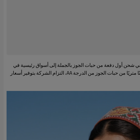
في شحن أول دفعة من حبات الجوز بالجملة إلى أسواق رئيسية في
الشرق الأوسط، بما في ذلك الإمارات العربية المتحدة والمملكة العربية السعودية والعراق. وتؤكد هذه الشحنة، التي يبلغ وزنها الإجمالي 50 طنًا متريًا من حبات الجوز من الدرجة AA، التزام الشركة بتوفير أسعار