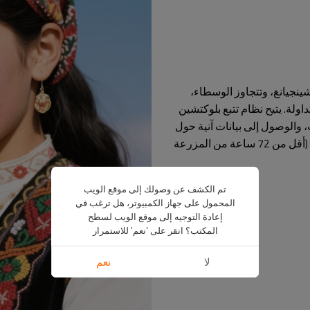
نجيانغ، وتتجاوز الوسطاء،
إلى 40% مقارنةً بالسلع المتداولة. يتيح نظام تتبع بلوكتشين
 والوصول إلى بيانات آنية حول
تواريخ الحصاد، وحالة التربة (مادة عضوية >3.8%)، وجداول المعالجة (أقل من 72 ساعة من المزرعة
تم الكشف عن وصولك إلى موقع الويب
المحمول على جهاز الكمبيوتر، هل ترغب في
إعادة التوجيه إلى موقع الويب لسطح
المكتب؟ انقر على 'نعم' للاستمرار
لا
نعم