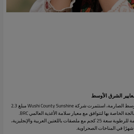
من أجل اختراق أسواق الشرق الأوسط الصارمة، استثمرت شركة Wushi County Sunshine مبلغ 2.3
ة الخاصة بها لتتوافق مع معيار سلامة الأغذية العالمي BRC.
يتم تعبئة الحبوب في أكياس مقاومة للرطوبة سعة 25 كجم مع ملصقات باللغتين العربية والإنجليزية،