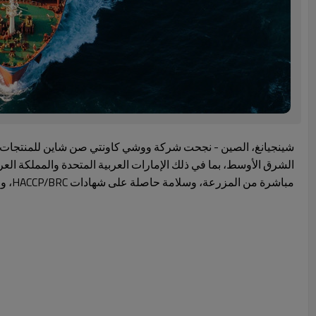
شينجيانغ، الصين - نجحت شركة ووشي كاونتي صن شاين للمنتجات ال
مباشرة من المزرعة، وسلامة حاصلة على شهادات HACCP/BRC، وجودة قابلة للتتبع للمشترين العالميين.