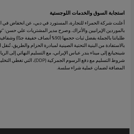
استجابة السوق والخدمات اللوجستية
بالموردين الإيرانيين والأتراك. وصرح مدير المشتريات علي حسن: "ت
طلباتنا بالجملة بفضل ثبات حجمها (90% أنصاف خفيفة جدًا) وشفافية تدقيق BRC".
بالاستفادة من البنية التحتية الصينية لمبادرة الحزام والطريق، تُن
شروط التسليم مع دفع الرسوم الجمركي
المضافة لضمان عملية شراء سلسة.