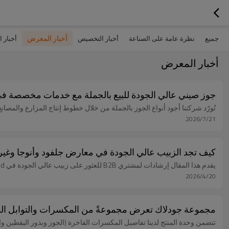
أخبار المعرض
جميع
نظرة عامة على الصناعة
أخبار التخصيص
أخبار 
أخبار المعرض
جوز صيني عالي الجودة للبيع بالجملة مع خدمات مخصصة ف
تُورّد شركتنا أجود أنواع الجوز بالجملة من خلال خطوط إنتاج المزارع والمصانع، 
2026/7/21
كيف تجد الزبيب عالي الجودة في معارض جلفود وأنوجا وغيره
يقدم هذا المقال إرشادات لمشتري B2B للعثور على زبيب عالي الجودة في Gulfood و Anuga، ويعرض زبيب Wushi متعدد الألوان والقابل للتخصيص مع خدمات متنوعة.
2026/4/20
مجموعة جودلاك تعرض مجموعةً من المكسرات والتوابل الفاخ
تتضمن وحدة المنتج لدينا تفاصيل المكسرات الفاخرة (الجوز وبذور اليقطين والمك