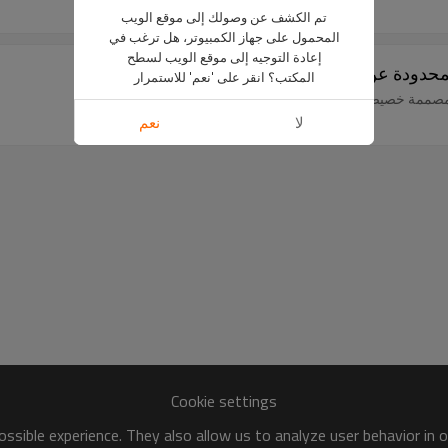
تم الكشف عن وصولك إلى موقع الويب
المحمول على جهاز الكمبيوتر، هل ترغب في
إعادة التوجيه إلى موقع الويب لسطح
دودة عن مشاركتها في المعارض الغذائية العالمية
المكتب؟ انقر على 'نعم' للاستمرار
مصممة خصيصًا للمكسرات للأسواق العالمية.
لا
نعم
Cookie settings
ssible experience. They also allow us to analyze user behavior in 