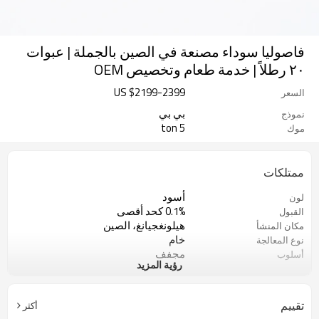
فاصوليا سوداء مصنعة في الصين بالجملة | عبوات
٢٠ رطلاً | خدمة طعام وتخصيص OEM
US $
2199
-
2399
السعر
بي بي
نموذج
5 ton
موك
ممتلكات
أسود
لون
0.1% كحد أقصى
القبول
هيلونغجيانغ، الصين
مكان المنشأ
خام
نوع المعالجة
مجفف
أسلوب
رؤية المزيد
شركة صن شاين للمنتجات الزراعية
الشركة المصنعة
المحدودة
مكان جاف وبارد
نوع التخزين
تقييم
أكثر
5 طن
الحد الأدنى لكمية الطلب