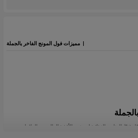
مميزات فول المونج الفاخر بالجملة
الجملة
ًا وغنيًا بالعناصر الغذائية لمصنعي الأغذية العالميين والعلامات
تُستورد هذه البقوليات الخضراء الصغيرة من مزارع عضوية في