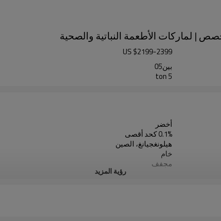
US $
2199
-
2399
بين05
5 ton
أخضر
0.1% كحد أقصى
هيلونغجيانغ، الصين
خام
مجفف
رؤية المزيد
شركة صن شاين للمنتجات الزراعية المحدودة
مكان جاف وبارد
5 طن