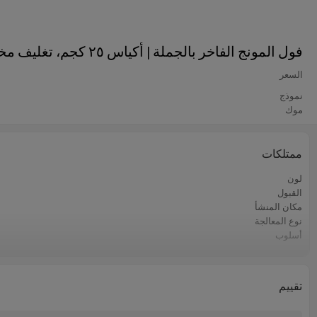
فول المونج الفاخر بالجملة | أكياس ٢٥ كجم، تغليف مخصص | لماركات الأطعمة النباتية والصحية
السعر
نموذج
موك
ممتلكات
لون
القبول
مكان المنشأ
نوع المعالجة
أسلوب
الشركة المصنعة
نوع التخزين
الحد الأدنى لكمية الطلب
تقييم