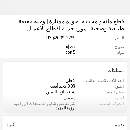
قطع مانجو مجففة | جودة ممتازة | وجبة خفيفة
طبيعية وصحية | مورد جملة لقطاع الأعمال
US $
2099
-
2299
السعر
دي إم
نموذج
5 ton
موك
ممتلكات
5 طن
الحد الأدنى لكمية الطلب
0.3% كحد أقصى
القبول
شينجيانغ، الصين
مكان المنشأ
مجفف
أسلوب
شركة صن شاين للمنتجات الزراعية
الشركة المصنعة
رؤية المزيد
المحدودة
مكان جاف وبارد
نوع التخزين
أصفر
لون
تقييم
أكثر