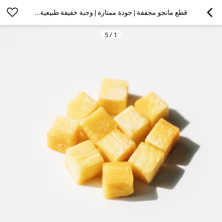
قطع مانجو مجففة | جودة ممتازة | وجبة خفيفة طبيعية وصحية | مورد جملة لقطاع الأعمال
5
/
1