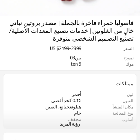
فاصوليا حمراء فاخرة بالجملة | مصدر بروتين نباتي
خالٍ من الغلوتين | خدمات تصنيع المعدات الأصلية/
تصنيع التصميم الشخصي متوفرة
US $
2199
-
2399
السعر
بين03
نموذج
5 ton
موك
ممتلكات
أحمر
لون
0.1% كحد أقصى
القبول
هيلونغجيانغ، الصين
مكان المنشأ
خام
نوع المعالجة
مجفف
أسلوب
رؤية المزيد
شركة صن شاين للمنتجات الزراعية
الشركة المصنعة
المحدودة
مكان جاف وبارد
نوع التخزين