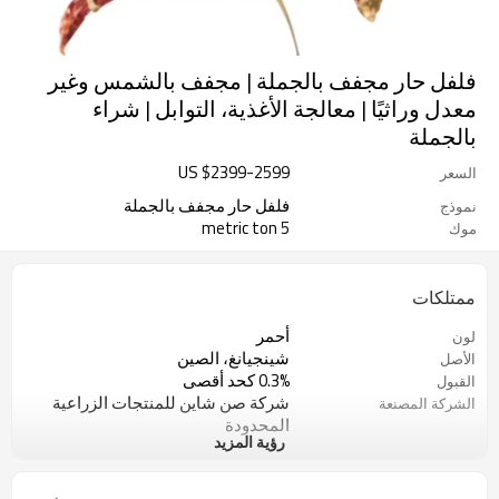
فلفل حار مجفف بالجملة | مجفف بالشمس وغير
معدل وراثيًا | معالجة الأغذية، التوابل | شراء
بالجملة
US $
2399
-
2599
السعر
فلفل حار مجفف بالجملة
نموذج
5 metric ton
موك
ممتلكات
أحمر
لون
شينجيانغ، الصين
الأصل
0.3% كحد أقصى
القبول
شركة صن شاين للمنتجات الزراعية
الشركة المصنعة
المحدودة
رؤية المزيد
مكان جاف وبارد
نوع التخزين
5 طن
الحد الأدنى لكمية الطلب