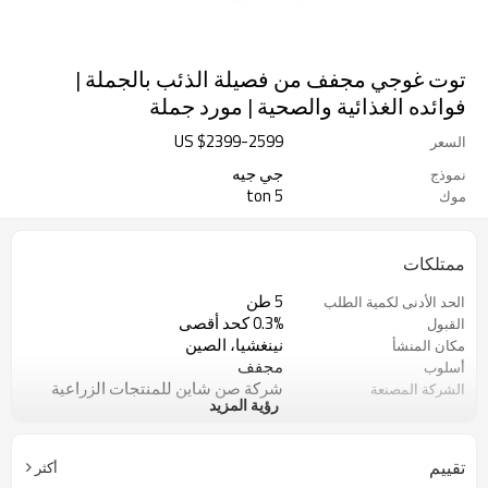
توت غوجي مجفف من فصيلة الذئب بالجملة |
فوائده الغذائية والصحية | مورد جملة
US $
2399
-
2599
السعر
جي جيه
نموذج
5 ton
موك
ممتلكات
5 طن
الحد الأدنى لكمية الطلب
0.3% كحد أقصى
القبول
نينغشيا، الصين
مكان المنشأ
مجفف
أسلوب
شركة صن شاين للمنتجات الزراعية
الشركة المصنعة
رؤية المزيد
المحدودة
مكان جاف وبارد
نوع التخزين
أحمر
لون
تقييم
أكثر