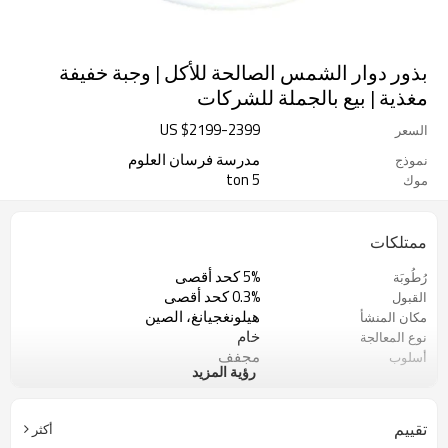
بذور دوار الشمس الصالحة للأكل | وجبة خفيفة
مغذية | بيع بالجملة للشركات
US $
2199
-
2399
السعر
مدرسة فرسان العلوم
نموذج
5 ton
موك
ممتلكات
5% كحد أقصى
رُطُوبَة
0.3% كحد أقصى
القبول
هيلونغجيانغ، الصين
مكان المنشأ
خام
نوع المعالجة
مجفف
أسلوب
رؤية المزيد
شركة صن شاين للمنتجات الزراعية
الشركة المصنعة
المحدودة
مكان جاف وبارد
نوع التخزين
تقييم
أكثر
أسود أو أبيض
لون