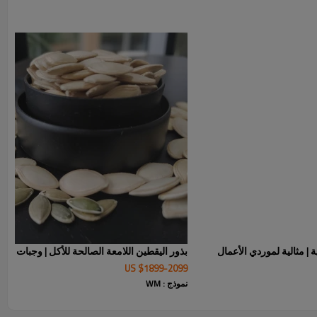
بها الكاملة، وانخفاض نسبة الرطوبة فيها، ونكهتها الطبيعية النقية،
من الشوائب. نقدم لكم توريدًا بالجملة مباشرة من المصنع،
على مدار العام، وتغليفًا مرنًا للمستوردين والموزعين والعلامات
ر البطيخ الصالحة للأكل لدينا معتمدة وآمنة للأسواق الدولية، وتحظى
 الأوسط وجنوب شرق آسيا. تواصلوا معنا للحصول على عينات
وقة لتعزيز أعمالكم.
 | مثالية لموردي الأعمال
بذور اليقطين اللامعة الصالحة للأكل | وجبات خف
US $
1899
-
2099
نموذج : WM