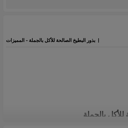
بذور البطيخ الصالحة للأكل بالجملة - المميزات
 للأكل بالجملة
ملة بجودة عالية تُضاهي معايير التصدير، مصدرها أفضل مزارع