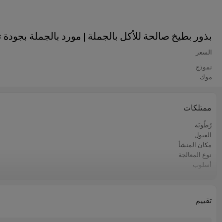
بذور بطيخ صالحة للأكل بالجملة | مورد بالجملة بجودة 
السعر
نموذج
موك
ممتلكات
رُطُوبَة
القبول
مكان المنشأ
نوع المعالجة
أسلوب
الشركة المصنعة
نوع التخزين
لون
تقييم
الحد الأدنى للطلب