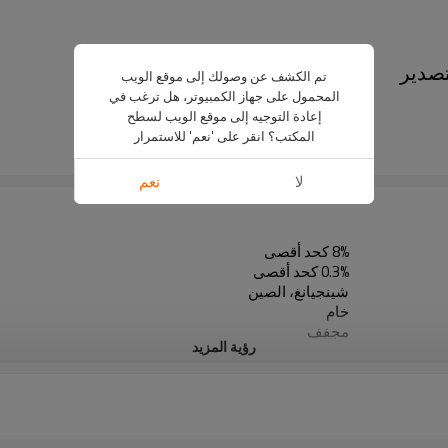
تصدير
تم الكشف عن وصولك إلى موقع الويب
المحمول على جهاز الكمبيوتر، هل ترغب في
US $
1899
-
2099
إعادة التوجيه إلى موقع الويب لسطح
WM
المكتب؟ انقر على 'نعم' للاستمرار
5 ton
لا
نعم
8% كحد أقصى
0.3% كحد أقصى
شينجيانغ، الصين
خام
مجفف
رؤية المزيد
مجموعة غودلاك
مكان جاف وبارد
سنو وايت
5 أطنان