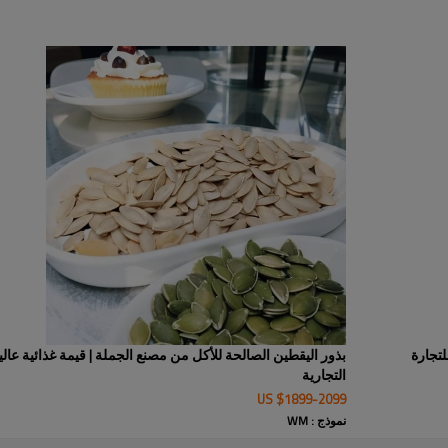
البطيخ في الصين. تتميز بذورنا بحبو
وفرزها الدقيق لضمان خلوها التام 
وأسعارًا تنافسية، ومخزونًا ثابتًا 
التجارية الغذائية حول العالم. بذو
بشعبية واسعة في أوروبا والشرق
وعروض أسعار وطلبات بالجملة موث
لتجارة
بذور اليقطين الصالحة للأكل من مصنع الجملة | قيمة غذائية عالية
التجارية
US $
1899
-
2099
نموذج : WM