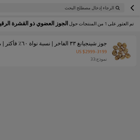
الرجاء إدخال مصطلح البحث
الجوز العضوي ذو القشرة الرقيق
تم العثور على
1
من المنتجات حول
جوز شينجيانغ ٣٣ الفاخر | نسبة نواة ٦٠٪ فأكثر | مورد جملة للمخبوزات والوجبات الخفيفة
US $
2999
-
3199
نموذج:33