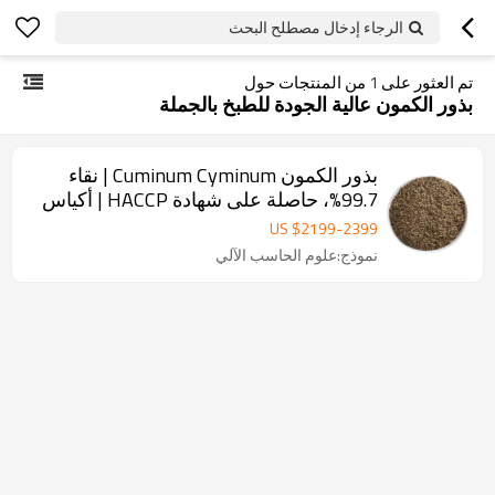
الرجاء إدخال مصطلح البحث
تم العثور على
1
من المنتجات حول
بذور الكمون عالية الجودة للطبخ بالجملة
بذور الكمون Cuminum Cyminum | نقاء
99.7%، حاصلة على شهادة HACCP | أكياس
بولي بروبلين سعة 25 كجم لتجارة التوابل
US $
2199
-
2399
بالجملة
نموذج:علوم الحاسب الآلي