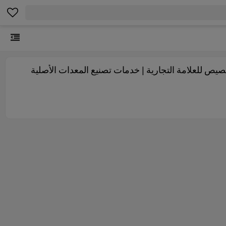
 النوع 361 بالجملة | خيار صحي للوجبات الخفيفة | توريد B2B مع خيارات تخصيص للعلامة التجارية | خدمات تصنيع المعدات الأصلية