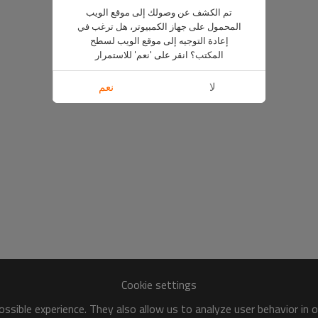
تم الكشف عن وصولك إلى موقع الويب
المحمول على جهاز الكمبيوتر، هل ترغب في
إعادة التوجيه إلى موقع الويب لسطح
المكتب؟ انقر على 'نعم' للاستمرار
لا
نعم
Cookie settings
ssible experience. They also allow us to analyze user behavior in 