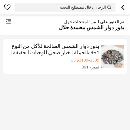
الرجاء إدخال مصطلح البحث
تم العثور على
1
من المنتجات حول
بذور دوار الشمس معتمدة حلال
بذور دوار الشمس الصالحة للأكل من النوع
361 بالجملة | خيار صحي للوجبات الخفيفة |
توريد B2B مع خيارات تخصيص للعلامة
US $
2199
-
2399
التجارية | خدمات تصنيع المعدات الأصلية
نموذج:361
(OEM) وتصميم المنتجات الأصلية (ODM)
متوفرة