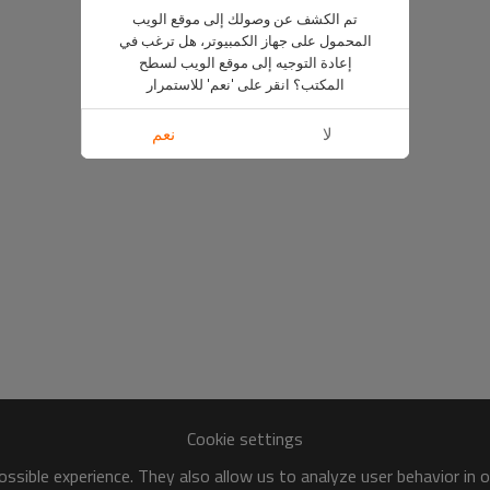
تم الكشف عن وصولك إلى موقع الويب
المحمول على جهاز الكمبيوتر، هل ترغب في
إعادة التوجيه إلى موقع الويب لسطح
المكتب؟ انقر على 'نعم' للاستمرار
لا
نعم
Cookie settings
ssible experience. They also allow us to analyze user behavior in 