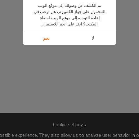
تم الكشف عن وصولك إلى موقع الويب
المحمول على جهاز الكمبيوتر، هل ترغب في
إعادة التوجيه إلى موقع الويب لسطح
المكتب؟ انقر على 'نعم' للاستمرار
لا
نعم
Cookie settings
ssible experience. They also allow us to analyze user behavior in 