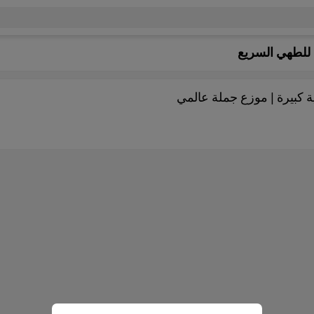
 للطهي السريع
 كبيرة | موزع جملة عالمي