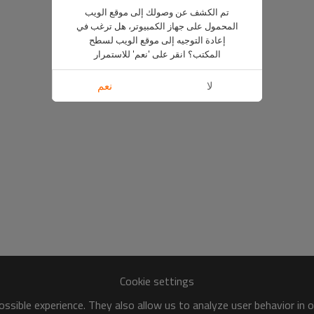
تم الكشف عن وصولك إلى موقع الويب
المحمول على جهاز الكمبيوتر، هل ترغب في
إعادة التوجيه إلى موقع الويب لسطح
المكتب؟ انقر على 'نعم' للاستمرار
لا
نعم
Cookie settings
ssible experience. They also allow us to analyze user behavior in 