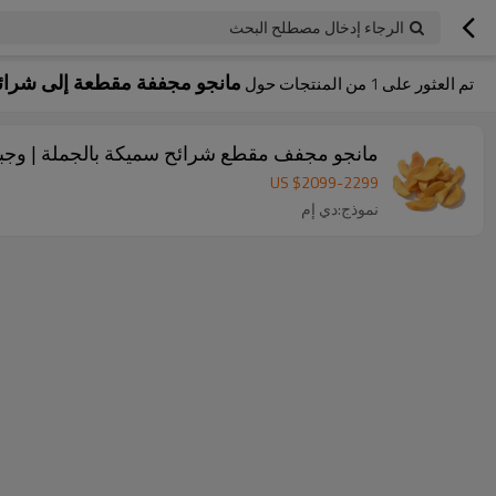
الرجاء إدخال مصطلح البحث
مانجو مجففة مقطعة إلى شرائ
تم العثور على
1
من المنتجات حول
مانجو مجفف مقطع شرائح سميكة بالجملة | وجبا
US $
2099
-
2299
نموذج:دي إم