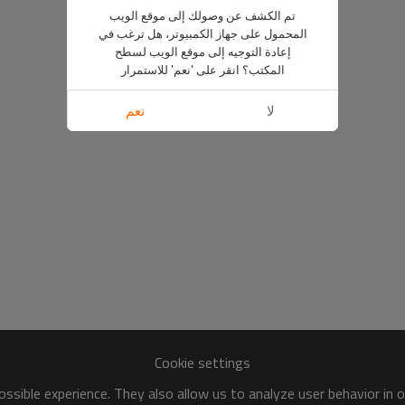
تم الكشف عن وصولك إلى موقع الويب
المحمول على جهاز الكمبيوتر، هل ترغب في
إعادة التوجيه إلى موقع الويب لسطح
المكتب؟ انقر على 'نعم' للاستمرار
لا
نعم
Cookie settings
ssible experience. They also allow us to analyze user behavior in 