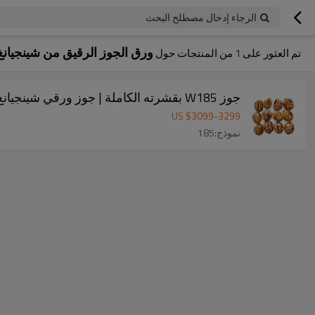
الرجاء إدخال مصطلح البحث
ورق الجوز الرقيق من شينجيانغ
تم العثور على
1
من المنتجات حول
جوز W185 بقشرته الكاملة | جوز ورقي شينجيانغ بقشرته الرقيقة | نسبة نواة 65% فأكثر
US $
3099
-
3299
نموذج:185