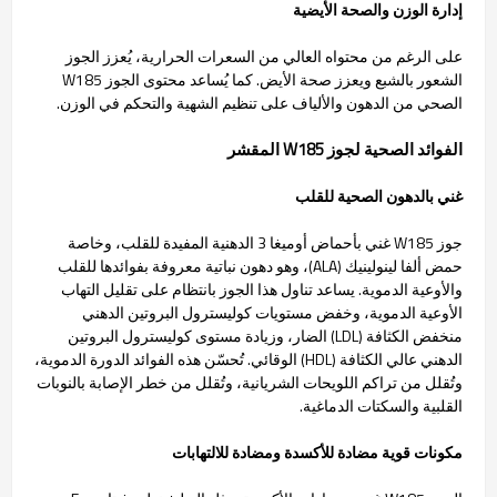
إدارة الوزن والصحة الأيضية
على الرغم من محتواه العالي من السعرات الحرارية، يُعزز الجوز
الشعور بالشبع ويعزز صحة الأيض. كما يُساعد محتوى الجوز W185
الصحي من الدهون والألياف على تنظيم الشهية والتحكم في الوزن.
الفوائد الصحية لجوز W185 المقشر
غني بالدهون الصحية للقلب
جوز W185 غني بأحماض أوميغا 3 الدهنية المفيدة للقلب، وخاصة
حمض ألفا لينولينيك (ALA)، وهو دهون نباتية معروفة بفوائدها للقلب
والأوعية الدموية. يساعد تناول هذا الجوز بانتظام على تقليل التهاب
الأوعية الدموية، وخفض مستويات كوليسترول البروتين الدهني
منخفض الكثافة (LDL) الضار، وزيادة مستوى كوليسترول البروتين
الدهني عالي الكثافة (HDL) الوقائي. تُحسّن هذه الفوائد الدورة الدموية،
وتُقلل من تراكم اللويحات الشريانية، وتُقلل من خطر الإصابة بالنوبات
القلبية والسكتات الدماغية.
مكونات قوية مضادة للأكسدة ومضادة للالتهابات