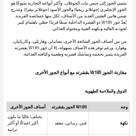
ينتمي الجوز إلى جنس نبات الجوغلان، وأكثر أنواعه التجارية شيوعًا هو
الجوز الإنجليزي (جوغلانز ريجيا) والجوز الأسود (جوغلانز نيغرا). وتندرج
ضمن هاتين الفئتين العديد من الأصناف، لكل منها خصائصه الفريدة.
يُعدّ جوز W185 ذو القشرة الداخلية صنفًا فريدًا حظي باهتمام كبير
لجودته العالية ونكهته الغنية ومحتواه الغذائي.
من بين أصناف الجوز الشائعة الأخرى: تشاندلر، وهارتلي، وكارباتيان،
وهوارد. ورغم توفر هذه الأصناف بسهولة، إلا أن جوز W185 بقشرته
الفريدة يتميز بحجمه وتماسك قشرته وطعمه وكثافته الغذائية.
مقارنة: الجوز W185 بقشرته مع أنواع الجوز الأخرى
الذوق والملاءمة الطهوية
وجه
W185 الجوز بقشرته
أصناف الجوز الأخرى
يختلف؛ غالبًا ما يكون
نكهة
غني، زبداني، معقد
أكثر اعتدالًا أو أكثر
ترابية