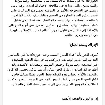
الجوز W185 غني بمضادات الأكسدة، مثل البوليفينول وفيتامين E
والميلاتونين، والتي تساعد في مكافحة الإجهاد التأكسدي، وهو عامل
رئيسي في الشيخوخة والأمراض المزمنة. تعمل هذه المركبات على
تحييد الجذور الحرة الضارة في الجسم وتقليل تلف الخلايا. كما تُعزز
خصائصه المضادة للالتهابات صحة المفاصل، وقد تُساعد في تقليل
خطر الإصابة بالتهاب المفاصل والسكري، وحتى بعض أنواع السرطان.
بالإضافة إلى ذلك، يُعزز تناول الجوز بانتظام عمليات الإصلاح الطبيعية
في الجسم ويعزز المناعة.
الإدراك وصحة الدماغ
يُعرف الجوز بأنه "غذاء للدماغ" لسبب وجيه. جوز W185 غني بالعناصر
الغذائية التي تدعم الوظائف الإدراكية، بما في ذلك الدهون المتعددة
غير المشبعة، وفيتامين E، وحمض الفوليك، ومضادات الأكسدة. وقد
أظهرت الدراسات أن تناول الجوز يمكن أن يساعد في تحسين الذاكرة،
والتعلم، والأداء العقلي. هذه الفوائد تجعل الجوز مفيدًا بشكل خاص
لكبار السن المعرضين لخطر التدهور المعرفي المرتبط بالعمر، وكذلك
للطلاب أو المهنيين الذين يسعون إلى تحسين صفاء الذهن والتركيز.
إدارة الوزن والصحة الأيضية