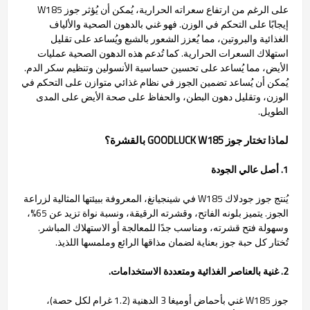
على الرغم من ارتفاع سعراته الحرارية، يُمكن أن يُؤثر جوز W185
إيجابًا على التحكم في الوزن. فهو غني بالدهون الصحية والألياف
الغذائية والبروتين، مما يُعزز الشعور بالشبع ويُساعد على تقليل
استهلاك السعرات الحرارية. كما تُدعم هذه الدهون الصحية عمليات
الأيض، مما يُساعد على تحسين حساسية الأنسولين وتنظيم سكر الدم.
يُمكن أن يُساعد تضمين الجوز في نظام غذائي متوازن على التحكم في
الوزن، وتقليل دهون البطن، والحفاظ على صحة الأيض على المدى
الطويل.
لماذا تختار جوز GOODLUCK W185 بالقشرة؟
1. أصل عالي الجودة
يُنتج جوز جودلاك W185 في شينجيانغ، المعروفة ببيئتها المثالية لزراعة
الجوز. يتميز بلونه الفاتح، وقشرته الرقيقة، ونسبة نواة تزيد عن 65%،
وسهولة فتح قشرته، ومناسب جدًا للمعالجة أو الاستهلاك المباشر.
تُختار كل حبة جوز بعناية لضمان مذاقها الرائع وملمسها اللذيذ.
2. غنية بالعناصر الغذائية ومتعددة الاستخدامات.
جوز W185 غني بأحماض أوميغا 3 الدهنية (1.2 غرام لكل حصة)،