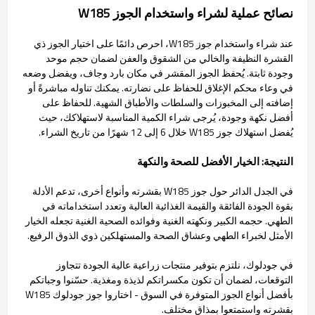
نصائح عملية لشراء واستخدام الجوز W185
عند شراء واستخدام جوز W185، احرص دائمًا على اختيار الجوز ذي
القشرة النظيفة والخالي من الشقوق والعفن لضمان حجم موحد
وجودة ثابتة. يُحفظ الجوز المقشر في مكان بارد وجاف، ويفضل وضعه
في وعاء محكم الإغلاق للحفاظ على نضارته. يمكنك تناوله مباشرةً أو
إضافته إلى المخبوزات والسلطات والأطباق الشهية. للحفاظ على
أفضل نكهة وجودة، يُرجى شراء الكمية المناسبة لاستهلاكك، حيث
يُفضل استهلاك جوز W185 خلال 6 إلى 12 شهرًا من تاريخ الشراء.
النتيجة: الخيار الأفضل للصحة والنكهة
في الجدل الدائر حول جوز W185 بقشرته وأنواع أخرى، تدعم الأدلة
بقوة الجودة الفائقة والقيمة الغذائية العالية وتعدد استخداماته في
الطهي. حجمه الكبير ونكهته الغنية وفوائده الصحية الغنية تجعله الخيار
الأمثل لخبراء الطهي وعشاق الصحة والمستهلكين ذوي الذوق الرفيع.
في جودلوك، نلتزم بتوفير منتجات زراعية عالية الجودة تتجاوز
التوقعات، لضمان أن تكون مكسراتكم لذيذة ومغذية. حسّنوا وجباتكم
بأفضل أنواع الجوز المتوفرة في السوق - اختاروا جوز جودلوك W185
بقشرته واستمتعوا بمذاق مختلف.