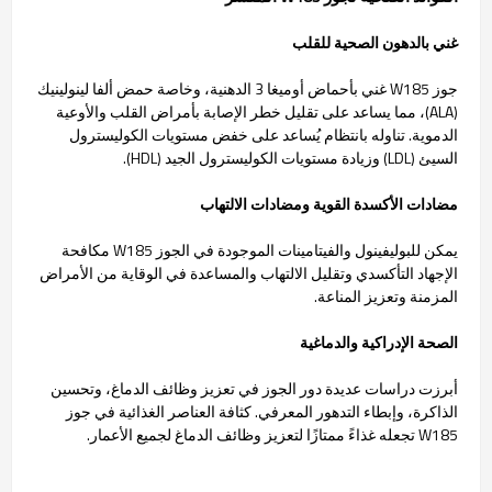
غني بالدهون الصحية للقلب
جوز W185 غني بأحماض أوميغا 3 الدهنية، وخاصة حمض ألفا لينولينيك
(ALA)، مما يساعد على تقليل خطر الإصابة بأمراض القلب والأوعية
الدموية. تناوله بانتظام يُساعد على خفض مستويات الكوليسترول
السيئ (LDL) وزيادة مستويات الكوليسترول الجيد (HDL).
مضادات الأكسدة القوية ومضادات الالتهاب
يمكن للبوليفينول والفيتامينات الموجودة في الجوز W185 مكافحة
الإجهاد التأكسدي وتقليل الالتهاب والمساعدة في الوقاية من الأمراض
المزمنة وتعزيز المناعة.
الصحة الإدراكية والدماغية
أبرزت دراسات عديدة دور الجوز في تعزيز وظائف الدماغ، وتحسين
الذاكرة، وإبطاء التدهور المعرفي. كثافة العناصر الغذائية في جوز
W185 تجعله غذاءً ممتازًا لتعزيز وظائف الدماغ لجميع الأعمار.