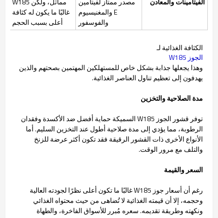
الفيتامينات والمعادن
مصدر ممتاز لفيتامين
مماثل، ولكن W185
E والمغنيسيوم
غالبًا ما يكون له كثافة
والفوسفور
أعلى بسبب الحجم
الكثافة الغذائية لـ
الجوز W185
وهذا يجعلها جذابة بشكل خاص للمستهلكين المهتمين بصحتهم والذين
يهدفون إلى تعظيم تناول العناصر الغذائية.
مدة الصلاحية والتخزين
توفر قشور الجوز W185 السميكة حماية أفضل ضد الأكسدة وفقدان
الرطوبة، مما يؤدي إلى مدة صلاحية أطول عند التخزين السليم. أما
الأنواع الأخرى ذات القشور الرقيقة فقد تكون أكثر عرضة للزنخ
والتلف مع مرور الوقت.
السعر والقيمة
رغم أن أسعار جوز W185 غالبًا ما تكون أعلى نظرًا لجودته العالية
وحجمه، إلا أن قيمته الغذائية لا تُضاهى من حيث محتواه الغذائي
ونكهته وطريقة تقديمه. سعره مُبرر للأسواق الفاخرة، والطهاة