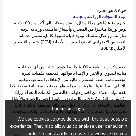
جودلاك هو محترف
مورد المنتجات الزراعية بالجملة
بخبرة 17 عامًا في هذا المجال، نصدر منتجاتنا إلى أكثر من 100 دولة.
نوفر توريدًا مباشرًا من المصدر، وأسعارًا تنافسية، ورقابة جودة
صارمة من خلال سلسلة توريد قابلة للتتبع الكامل. تشمل خدماتنا
التخصيص الاحترافي لتصنيع المعدات الأصلية (OEM) وتصنيع التصميم
الأصلي (ODM).
نقدم مكسرات طبيعية 100% عالية الجودة، خالية من أي إضافات،
مثالية للتذوق أو الخبز أو الإهداء. فواكهنا المجففة بكميات كبيرة
مجففة تحت أشعة الشمس، خالية من الإضافات الصناعية، وغنية
بالألياف الغذائية والفيتامينات، مما يجعلها وجبة خفيفة نباتية صحية. كما
نقدم توابل لذيذة من اختيار طهاتنا، خالية من الكائنات المعدلة وراثيًا
ومُحسِّنات النكهة (MSG)، مثالية لتعزيز نكهة اللحوم والحساء والأطباق
العالمية. بالإضافة إلى ذلك، تحافظ خضرواتنا المجففة الجاهزة للأكل
Cookie settings
على نضارتها بنسبة 90%، مما يجعلها مثالية للحساء واليخنات ووجبات
الطوارئ.
We use cookies to provide you with the best possible
experience. They also allow us to analyze user behavior in
order to constantly improve the website for you.