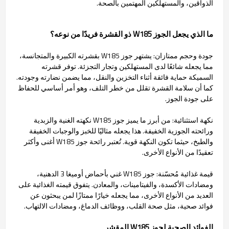
الذواقين، والمستهلكين المهتمين بالصحة.
ما الذي يجعل الجوز W185 ذو القشرة فريدًا من نوعه؟
جودة وحجم ممتازان: يشتهر جوز W185 بقشرته الكبيرة والمتجانسة،
مما يجعله شائعًا لدى المستهلكين وتجار التجزئة. توفر قشرته
السميكة حماية فائقة أثناء التخزين والنقل، مما يضمن نضارته وجودته.
كما أن سلامة القشرة تقلل من خطر التلف، وهو أمر أساسي للحفاظ
على جودة الجوز.
نكهة استثنائية: من أبرز ما يميز جوز W185 نكهته الغنية والزبدية
ورائحته الجوزية الخفيفة. هذا يجعله مثاليًا للخبز والوجبات الخفيفة
والطبخ، حيثما تكون النكهة قوية. تُعتبر رائحة جوز W185 أغنى وأكثر
تعقيدًا من الأنواع الأخرى.
قيمة غذائية مُحسّنة: جوز W185 غني بأحماض أوميغا 3 الدهنية،
ومضادات الأكسدة، والفيتامينات، والمعادن. يتفوق قيمته الغذائية على
العديد من الأنواع الأخرى، مما يجعله خيارًا ممتازًا لمن يبحثون عن
فوائد صحية، مثل صحة القلب، ووظائف الدماغ، ومضادات الالتهاب.
الفوائد الصحية لجوز W185 المقشر