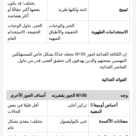
يختلف؛ قد يكون
نَسِيج
ثابتة ولكنها طرية
بعضها أكثر جفافًا أو
أكثر هشاشة
الخبز والوجبات
الخبز، تناول الوجبات
الاستخدامات الطهوية
الخفيفة والأطباق
الخفيفة، الاستخدام
الشهية
العام
إن الكثافة الغذائية لجوز W185 تجعله جذابًا بشكل خاص للمستهلكين
المهتمين بصحتهم والذين يهدفون إلى تحقيق أقصى قدر من تناول
العناصر الغذائية.
الفوائد الغذائية
وجه
W185 الجوز بقشرته
أصناف الجوز الأخرى
أحماض أوميغا 3
تركيز أعلى
أقل قليلا في بعض
الدهنية
الحالات
مضادات الأكسدة
غني بالبوليفينول
يختلف؛ مغذي بشكل
عام