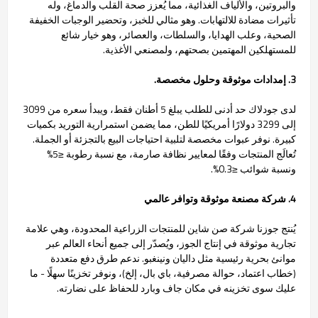
والبروتين، والألياف الغذائية، مما يُعزز صحة القلب والدماغ، وله
تأثيرات مضادة للالتهابات. وهو مثالي للخبز، وتحضير الوجبات الخفيفة
الصحية، وعلب الهدايا، والسلطات، والعصائر، وهو خيار شائع
للمستهلكين المهتمين بصحتهم، ولمصنعي الأغذية.
3. إمدادات موثوقة وحلول مخصصة.
لدى جودلاك حد أدنى للطلب يبلغ 5 أطنان فقط، ويبدأ سعره من 3099
إلى 3299 دولارًا أمريكيًا للطن، مما يضمن استمرارية التوريد بكميات
كبيرة. نوفر عبوات مخصصة لتلبية احتياجات البيع بالتجزئة أو الجملة.
تُعالَج المنتجات وفقًا لمعايير نظافة صارمة، مع نسبة رطوبة ≤5%
ونسبة شوائب ≤0.3%.
4. شركة مصنعة موثوقة وتوافر عالمي
يُنتج جوزنا شركة صن شاين للمنتجات الزراعية المحدودة، وهي علامة
تجارية موثوقة في إنتاج الجوز، ويُصدّر إلى جميع أنحاء العالم عبر
موانئ بحرية رئيسية مثل داليان ونينغبو. ندعم طرق دفع متعددة
(خطاب اعتماد، حوالة مصرفية، باي بال، إلخ)، ونوفر تخزينًا سهلًا - ما
عليك سوى تخزينه في مكان جاف وبارد للحفاظ على نضارته.