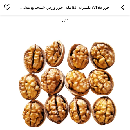
جوز W185 بقشرته الكاملة | جوز ورقي شينجيانغ بقشرته الرقيقة | نسبة نواة 65% فأكثر
5
/
1