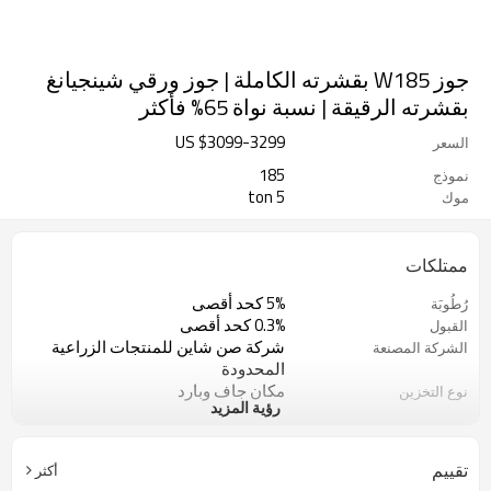
جوز W185 بقشرته الكاملة | جوز ورقي شينجيانغ
بقشرته الرقيقة | نسبة نواة 65% فأكثر
US $
3099
-
3299
السعر
185
نموذج
5 ton
موك
ممتلكات
5% كحد أقصى
رُطُوبَة
0.3% كحد أقصى
القبول
شركة صن شاين للمنتجات الزراعية
الشركة المصنعة
المحدودة
مكان جاف وبارد
نوع التخزين
رؤية المزيد
لون فاتح
لون
أغذية الرعاية الصحية
وظيفة
5 طن
الحد الأدنى لكمية الطلب
تقييم
أكثر