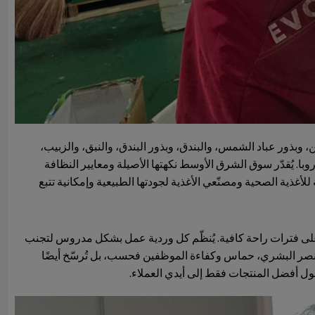
 وبذور عباد الشمس، والبندق، وبذور البندق، والنبق، والزبيب،
با. يُقدّر سوق الشرق الأوسط نكهتها الأصيلة ومعايير النظافة
لأغذية الصحية ومصنّعي الأغذية لجودتها الطبيعية وإمكانية تتبع
لى فترات راحة كافية. يُنظّم كل وردية عمل بشكل مدروس لتجنب
لعنصر البشري، حماس وكفاءة الموظفين فحسب، بل تُرسّخ أيضًا
صول أفضل المنتجات فقط إلى أيدي العملاء.