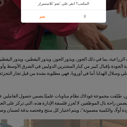
المكتب؟ انقر على 'نعم' للاستمرار
لا
نعم
اعية، بما في ذلك الجوز، وبذور الجوز، وبذور اليقطين، وبذور اليقطين،
ة الجودة بإقبال كبير من كبار المشترين الدوليين في الشرق الأوسط وأورو
ي وسلال الهدايا. أما في أوروبا، فهي مطلوبة بشدة من قبل تجار التجزئة ل
ن، طبّقت مجموعة غودلاك نظام مناوبات علميًا يضمن حصول العاملين ع
من راحة بال الموظفين. لا تُعزز فلسفة الإدارة هذه، التي تركز على ا
لجودة أولًا، والكمية مضمونة"، ويتم اختيار كل منتج وفحصه بدقة لضمان و