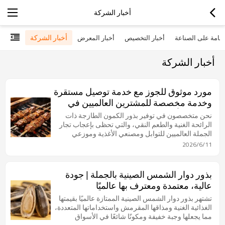
أخبار الشركة
أخبار الشركة
عامة على الصناعة
أخبار التخصيص
أخبار المعرض
أخبار الشركة
مورد موثوق للجوز مع خدمة توصيل مستقرة
وخدمة مخصصة للمشترين العالميين في
الشرق الأوسط
نحن متخصصون في توفير بذور الكمون الطازجة ذات
الرائحة الغنية والطعم النقي، والتي تحظى بإعجاب تجار
الجملة العالميين للتوابل ومصنعي الأغذية وموزعي
التجزئة.
2026/6/11
بذور دوار الشمس الصينية بالجملة | جودة
عالية، معتمدة ومعترف بها عالميًا
تشتهر بذور دوار الشمس الصينية الممتازة عالميًا بقيمتها
الغذائية الغنية ومذاقها المقرمش واستخداماتها المتعددة،
مما يجعلها وجبة خفيفة ومكونًا شائعًا في الأسواق