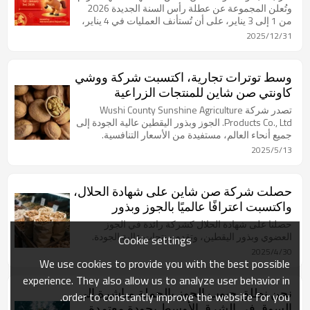
وتُعلن المجموعة عن عطلة رأس السنة الجديدة 2026
من 1 إلى 3 يناير، على أن تُستأنف العمليات في 4 يناير،
وتعتذر عن أي إزعاج قد يكون قد حدث.
2025/12/31
وسط توترات تجارية، اكتسبت شركة ووشي
كاونتي صن شاين للمنتجات الزراعية
المحدودة زخمًا عالميًا بفضل المكسرات
تصدر شركة Wushi County Sunshine Agriculture
الفاخرة
Products Co., Ltd. الجوز وبذور اليقطين عالية الجودة إلى
جميع أنحاء العالم، مستفيدة من الأسعار التنافسية.
2025/5/13
حصلت شركة صن شاين على شهادة الحلال،
واكتسبت اعترافًا عالميًا بالجوز وبذور
اليقطين الفاخرة
حصلنا على شهادة الحلال كشركة رائدة في الجوز
العضوي وبذور اليقطين، وتقدم منتجات عالية الجودة.
Cookie settings
2025/4/30
We use cookies to provide you with the best possible
experience. They also allow us to analyze user behavior in
نحن نطلق حبوب الجوز بالجملة مباشرة إلى
order to constantly improve the website for you.
السوق في الشرق الأوسط بجودة معتمدة