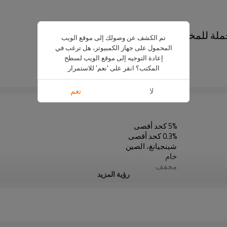
تم الكشف عن وصولك إلى موقع الويب
المحمول على جهاز الكمبيوتر، هل ترغب في
US $
2999
-
3199
إعادة التوجيه إلى موقع الويب لسطح
33
المكتب؟ انقر على 'نعم' للاستمرار
5 ton
لا
نعم
5% كحد أقصى
0.3% كحد أقصى
شينجيانغ، الصين
خام
مجفف
رؤية المزيد
شركة صن شاين للمنتجات الزراعية المحدودة
مكان جاف وبارد
لون فاتح
5 طن