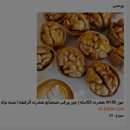
يوصي
جوز W185 بقشرته الكاملة | جوز ورقي شينجيانغ بقشرته الرقيقة | نسبة نواة 65% فأكثر
US $
3099
-
3299
نموذج : 33
وصف الجوز