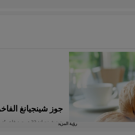
جوز شينجيانغ الفاخر 3
جوز شينجيانغ 33 هو 
رؤية المزيد