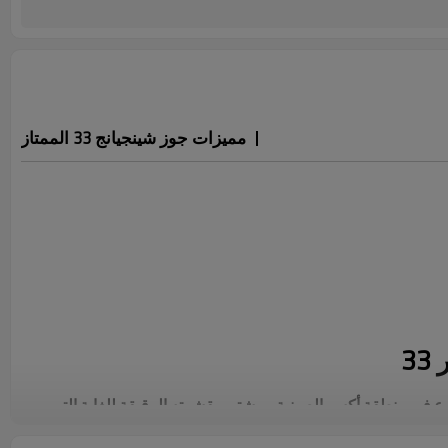
مميزات جوز شينجيانج 33 الممتاز
3
جوز فاخر يُزرع في منطقة أكسو الصينية، ويشتهر بقشرته الرقيقة للغاية التي
يبلغ سمكها 0.8 مم، وغلته العالية من الحبوب التي تزيد عن 60%، مما يجعله مثاليًا لتجهيز الأغذية