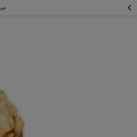
جوز شينجيانغ ٣٣ الفاخر 