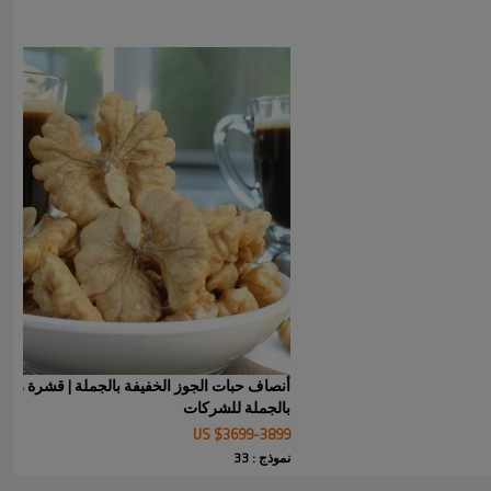
بالجملة بين الشركات وتجارة التجزئة. هذا الجوز، الحاصل على شهادة BRC العضوية ومتوافق مع نظام
تحليل المخاطر ونقاط التحكم الحرجة (HACCP)، يفي بمعايير السلامة العالمية، بقطر موحد يتراوح بين
32 و35 مم، ومعدلات كسر منخفضة، مما يزيد من عائد الاستثمار للمصنعين. غني بأوميغا 3 (1.5
تياجات الأسواق التي تهتم بالصحة، وهو مثالي للوجبات الخفيفة
جارية خاصة. يُقدم في عبوات رئيسية محكمة الغلق ومفرغة من
الهواء، وزنها 10 كجم (مدة صلاحية 24 شهرًا) عبر سلسلة التبريد اللوجستية، ونقدم حدودًا دنيا مرنة
للطلب وأسعارًا تنافسية على ظهر السفينة (FOB). نثق بأكثر من 200 عميل عالمي، من المخابز إلى
ينات اليوم وجرّب كفاءة جوز شينجيانغ 33 بالجملة.
أنصاف حبات الجوز الخفيفة بالجملة | قشرة رقيق
بالجملة للشركات
US $
3699
-
3899
نموذج : 33