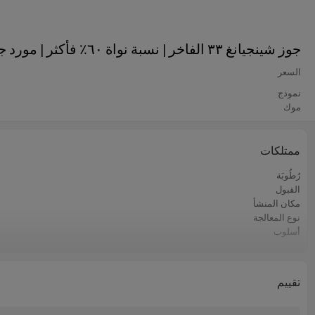
جوز شينجيانغ ٣٣ الفاخر | نسبة نواة ٦٠٪ فأكثر | مورد جملة للمخبوزات والوجبات الخفيفة
السعر
نموذج
موك
ممتلكات
رُطُوبَة
القبول
مكان المنشأ
نوع المعالجة
أسلوب
الشركة المصنعة
نوع التخزين
لون
تقييم
الحد الأدنى لكمية الطلب