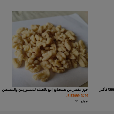
غ/100 غ) والبروتين، ويلبي اح
والمخبوزات أو التغليف بعلامات ت
محلات السوبر ماركت العضوية - اطلب ع
جوز مقشر من شينجيانغ | بيع بالجملة للمستوردين والمصنعين
US $
3599
-
3799
نموذج : 33