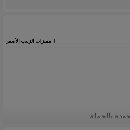
مميزات الزبيب الأصفر
ودة بالجملة
و نوع من العنب المجفف الخالي من البذور، غني بمضادات الأكسدة