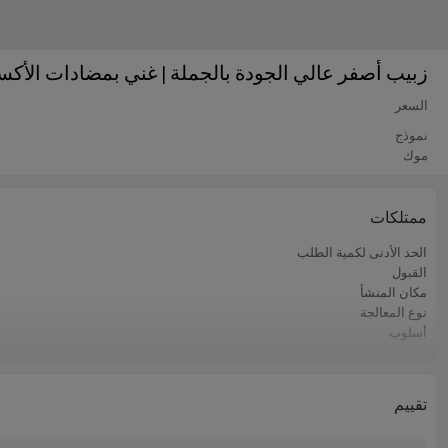
زبيب أصفر عالي الجودة بالجملة | غني بمضادات الأك
السعر
نموذج
موك
ممتلكات
الحد الأدنى لكمية الطلب
القبول
مكان المنشأ
نوع المعالجة
أسلوب
الشركة المصنعة
نوع التخزين
كولور دي دي
تقييم