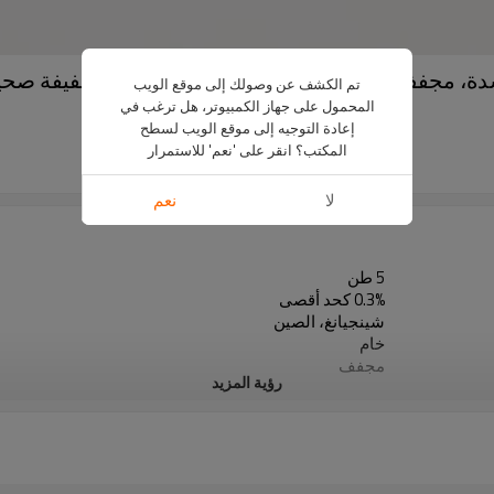
سدة، مجفف طبيعيًا تحت أشعة الشمس | وجبة خفيفة صحية
تم الكشف عن وصولك إلى موقع الويب
المحمول على جهاز الكمبيوتر، هل ترغب في
US $
2099
-
2299
إعادة التوجيه إلى موقع الويب لسطح
جي آر 02
المكتب؟ انقر على 'نعم' للاستمرار
5 ton
لا
نعم
5 طن
0.3% كحد أقصى
شينجيانغ، الصين
خام
مجفف
رؤية المزيد
شركة صن شاين للمنتجات الزراعية المحدودة
مكان جاف وبارد
أصفر