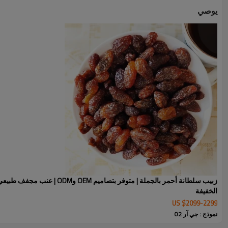
يوصي
زبيب سلطانة أحمر بالجملة | متوفر بتصاميم OEM وODM 
الخفيفة
US $
2099
-
2299
الزبيب الأصفر الذهبي الوصف
نموذج : جي آر 02