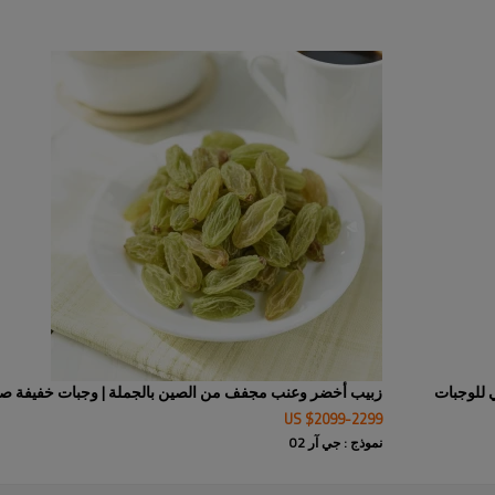
وحلاوة طبيعية. يُقدم هذا الزبيب 
الخفيفة الصحية والمخبوزات. مثال
الموردين، مما يضمن الجودة والات
مع هذا الزبيب الأصفر اللذيذ ومتع
العامة. مثالي لإضافته إلى السلط
الأصفر بالجملة الموثوق بهم لتلبي
| عنب مجفف طبيعي للوجبات
زبيب أخضر وعنب مجفف من الصين بالجملة | وجبات خفيفة ص
US $
2099
-
2299
نموذج : جي آر 02