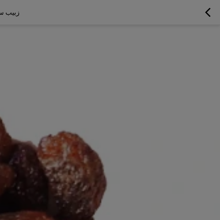
زبيب سلطانة أح