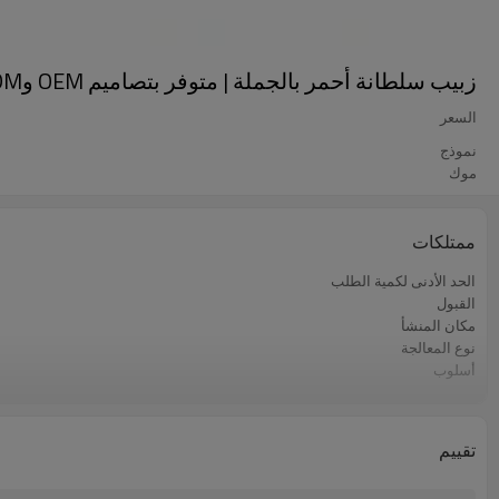
زبيب سلطانة أحمر بالجملة | متوفر بتصاميم OEM وODM | عنب مجفف طبيعي للوجبات الخفيفة
السعر
نموذج
موك
ممتلكات
الحد الأدنى لكمية الطلب
القبول
مكان المنشأ
نوع المعالجة
أسلوب
الشركة المصنعة
نوع التخزين
لون
تقييم