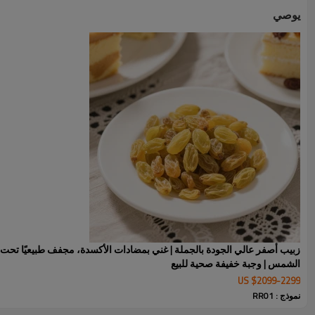
يوصي
زبيب أصفر عالي الجودة بالجملة | غني بمضادات الأكسدة، مجفف طبيعيًا تحت
الشمس | وجبة خفيفة صحية للبيع
US $
2099
-
2299
زبيب سلطانة أحمر عالي الجودة الوصف
نموذج : RR01