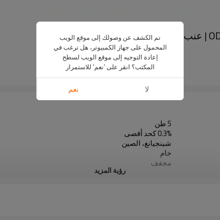
تم الكشف عن وصولك إلى موقع الويب
المحمول على جهاز الكمبيوتر، هل ترغب في
US $
2099
-
2299
إعادة التوجيه إلى موقع الويب لسطح
RR01
المكتب؟ انقر على 'نعم' للاستمرار
5 ton
لا
نعم
5 طن
0.3% كحد أقصى
شينجيانغ، الصين
خام
مجفف
رؤية المزيد
شركة صن شاين للمنتجات الزراعية المحدودة
مكان جاف وبارد
أحمر