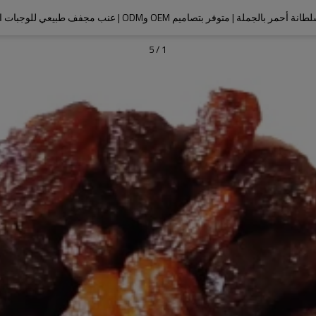
مر بالجملة | متوفر بتصاميم OEM وODM | عنب مجفف طبيعي للوجبات الخفيفة
5
/
1