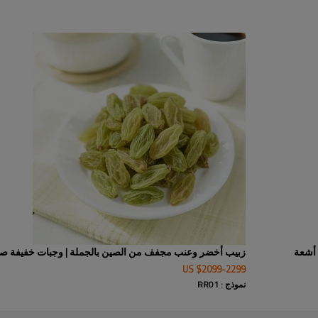
اكتشف زبيب السلطانة الأحمر الفا
والوجبات الخفيفة وتحسين الوصفات.
بمضادات الأكسدة وحلاوة طبيعية. ت
للزبيب الأخضر، بما في ذلك تحسين
يضمن الجودة والاتساق. مثالي للمع
في مختلف أطباق المطبخ. جرب المذا
 أشعة
زبيب أخضر وعنب مجفف من الصين بالجملة | وجبات خفيفة ص
US $
2099
-
2299
نموذج : RR01