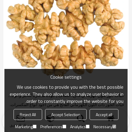
Cookie settings
We use cookies to provide you with the best possible
experience. They also allow us to analyze user behavior in
حبات جوز بلون كهرماني فاتح، أنصاف | جودة ممتازة للخبز والوجبات الخفيفة | مورد بالجملة
order to constantly improve the website for you.
حبات الجوز ذات اللون الكهرماني الفاتح هي من أجود أنواع المكسرات.
مثالية للخبز والتناول كوجبة خفيفة، وتوفر فوائد صحية.
Reject All
Accept Selection
Accept all
منزل
بحث
فئة
ارسال التحقيق
Marketing
Preferences
Analytics
Necessary