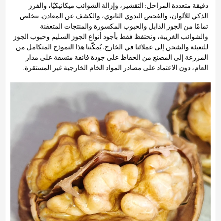
دقيقة متعددة المراحل: التقشير، وإزالة الشوائب ميكانيكيًا، والفرز
الذكي للألوان، والفحص اليدوي الثانوي، والكشف عن المعادن. نتخلص
تمامًا من الجوز الذابل والحبوب المكسورة والمنتجات المتعفنة
والشوائب الغريبة، ونحتفظ فقط بأجود أنواع الجوز السليم وحبوب الجوز
للتعبئة والشحن إلى عملائنا في الخارج. يُمكّننا هذا النموذج المتكامل من
المزرعة إلى المصنع من الحفاظ على جودة فائقة متسقة على مدار
العام، دون الاعتماد على مصادر المواد الخام الخارجية غير المستقرة.