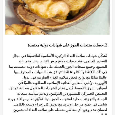
2. حصلت منتجات الجوز على شهادات دولية معتمدة
تُشكّل شهادات سلامة الغذاء الركيزة الأساسية لتنافسيتنا في مجال
التصدير العالمي. فقد حصلت جميع ورش الإنتاج لدينا، وعمليات
التصنيع، وجميع منتجات الجوز بالجملة على شهادات دولية معتمدة، بما
في ذلك HACCP وBRC وHALAL. تتوافق هذه الشهادات المعترف بها
عالميًا تمامًا مع لوائح فحص سلامة الغذاء الصارمة في الدول
الأوروبية، وتُلبي المعايير الغذائية الإسلامية المطلوبة عالميًا في
أسواق الشرق الأوسط. يُزيل نظام الشهادات المتكامل بفعالية عوائق
التخليص الجمركي للمستوردين الدوليين، ويدعم سلاسة مبيعات
الجملة والتجزئة المحلية لمنتجات الجوز لدينا. نُطبّق نظام مراقبة جودة
شامل في جميع مراحل الإنتاج، مع توثيق كل إجراء وتتبعه بالكامل
لضمان عدم وجود أي مخاطر محتملة على سلامة الغذاء للمشترين
العالميين.