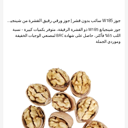
جوز W185 سائب بدون قشر | جوز ورقي رقيق القشرة من شينجيانغ | نسبة اللب 65% فأكثر
جوز شينجيانغ W185 ذو القشرة الرقيقة، متوفر بكميات كبيرة - نسبة
اللب 65% فأكثر، حاصل على شهادة BRC لمصنعي الوجبات الخفيفة
وموردي الجملة