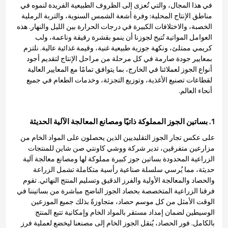
في هذا المجال، والتي تُعزى إلى الظروف الطبيعية الفريدة لنموه في
مناطق الإنتاج المحلية: وفرة أشعة الشمس السنوية، والتربة الرملية
الخصبة، والاختلافات الكبيرة في درجات الحرارة بين الليل والنهار. هذه
العوامل المواتية تُتيح لجوزنا أن ينمو بقشرة رقيقة وناعمة، ولب
كريمي ممتلئ، ونكهة جوزية طبيعية غنية، وقيمة غذائية عالية. نلتزم
بمعايير جودة صارمة في كل مرحلة من مراحل الإنتاج لتقديم أجود
أنواع الجوز لعملائنا في الخارج، بما يتوافق تمامًا مع المعايير العالية
لقطاعات تصنيع الأغذية، وتوزيع التجزئة، وخدمات الطعام في جميع
أنحاء العالم.
1. بساتين الجوز المملوكة ذاتيًا ومصانع المعالجة الآلية الحديثة
على عكس تجار الجوز التقليديين الذين يحصلون على المواد الخام من
مزارعين متفرقين، تدير شركة ووشي كاونتي صن شاين للمنتجات
الزراعية المحدودة بساتين جوز كبيرة مملوكة لها ومصانع معالجة آلية
حديثة، مما يُرسي سلسلة صناعية رأسية متكاملة تشمل الزراعة
والحصاد والمعالجة الأولية والفرز الدقيق وتسليم المنتج النهائي. تقوم
فرقنا الزراعية المتخصصة بحصاد الجوز الناضج مباشرة من بساتيننا في
الوقت الأمثل من كل موسم حصاد، متجاوزةً بذلك جميع الموزعين
الوسيطين لضمان إمداد مستقر بالمواد الخام وإمكانية تتبع المنتج
بالكامل. فور الحصاد، يُنقل الجوز الخام إلى مصنعنا ليخضع لعملية فرز