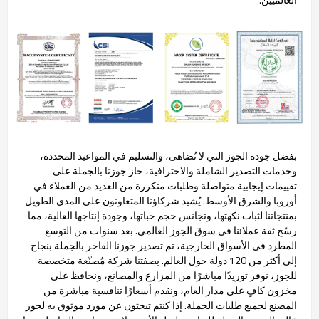
بفضل جودة الجوز التي لا تُضاهى، والتسليم في المواعيد المحددة،
وخدمات التصدير الشاملة والاحترافية، حاز جوزنا بالجملة على
تقييمات إيجابية متواصلة وطلبات متكررة من العديد من العملاء في
أوروبا والشرق الأوسط. يُشيد شركاؤنا المتعاونون على المدى الطويل
بمنتجاتنا لثبات نكهتها، وتجانس حجم حباتها، وجودة إنتاجها العالية، مما
رسّخ ثقة عملائنا في سوق الجوز العالمي. بعد سنوات من التوسع
المطرد في الأسواق الخارجية، تم تصدير جوزنا الفاخر بالجملة بنجاح
إلى أكثر من 120 دولة حول العالم. بصفتنا شركة مُصنّعة متخصصة
للجوز، نوفر توريدًا مباشرًا من المزارع والمصانع، ونحافظ على
مخزون كافٍ على مدار العام، ونقدم أسعارًا تنافسية مباشرة من
المصنع لجميع طلبات الجملة. إذا كنتم تبحثون عن مورد موثوق به لجوز