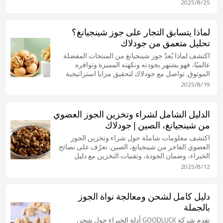
والتغذية الأمثل.
2025/8/25
لماذا يتسابق التجار على جوز شينجيانغ؟
تحليل متعمق من جودلاك
اكتشف لماذا يُعدّ جوز شينجيانغ من المنتجات المفضلة
عالميًا، فهو يشتهر بجودته ونكهته المميزة وتوافره
الموثوق. تواصل مع جودلاك لتحقيق مزايا استراتيجية
وتلبية الطلب المتزايد في السوق.
2025/8/19
الدليل الشامل لشراء وتخزين الجوز العضوي
من شينجيانغ، الصين | جودلاك
اكتشف معلومات شاملة حول شراء وتخزين الجوز
العضوي الفاخر من شينجيانغ، الصين. تعرّف على نصائح
الخبراء، وضمان الجودة، وتقنيات التخزين مع دليل
جودلوك الشامل.
2025/8/12
دليل كامل لشحن ومعالجة نواة الجوز
بالجملة
تقدم شركة GOODLUCK أدلة الخبراء حول شحن